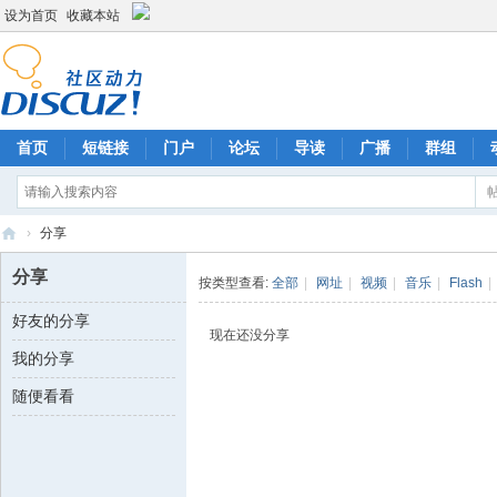
设为首页
收藏本站
首页
短链接
门户
论坛
导读
广播
群组
›
分享
商
分享
按类型查看:
全部
|
网址
|
视频
|
音乐
|
Flash
|
城
好友的分享
信
现在还没分享
我的分享
息
网
随便看看