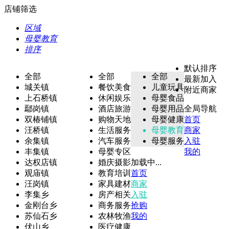
店铺筛选
区域
母婴教育
排序
默认排序
全部
全部
全部
最新加入
城关镇
餐饮美食
儿童玩具
附近商家
上石桥镇
休闲娱乐
母婴食品
鄢岗镇
酒店旅游
母婴用品
全局导航
双椿铺镇
购物天地
母婴健康
首页
汪桥镇
生活服务
母婴教育
商家
余集镇
汽车服务
母婴服务
入驻
丰集镇
母婴专区
我的
达权店镇
婚庆摄影
加载中...
观庙镇
教育培训
首页
汪岗镇
家具建材
商家
李集乡
房产相关
入驻
金刚台乡
商务服务
抢购
苏仙石乡
农林牧渔
我的
伏山乡
医疗健康