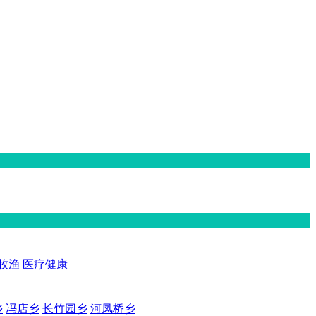
牧渔
医疗健康
乡
冯店乡
长竹园乡
河凤桥乡