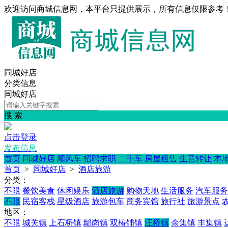
欢迎访问商城信息网，本平台只提供展示，所有信息仅限参考
同城好店
分类信息
同城好店
搜 索
点击登录
发布信息
首页
同城好店
顺风车
招聘求职
二手车
房屋租售
生意转让
本
首页
>
同城好店
>
酒店旅游
分类：
不限
餐饮美食
休闲娱乐
酒店旅游
购物天地
生活服务
汽车服务
不限
民宿客栈
星级酒店
旅游包车
商务宾馆
旅行社
旅游景点
地区：
不限
城关镇
上石桥镇
鄢岗镇
双椿铺镇
汪桥镇
余集镇
丰集镇