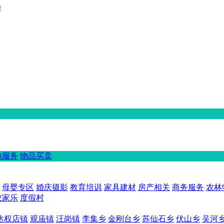
！
地服务
物品买卖
母婴专区
婚庆摄影
教育培训
家具建材
房产相关
商务服务
农林
农家乐
度假村
达权店镇
观庙镇
汪岗镇
李集乡
金刚台乡
苏仙石乡
伏山乡
吴河