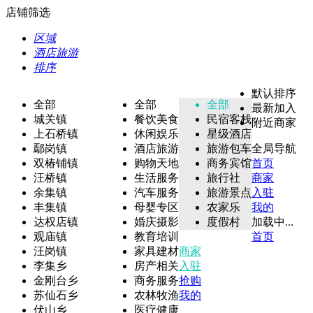
店铺筛选
区域
酒店旅游
排序
默认排序
全部
全部
全部
最新加入
城关镇
餐饮美食
民宿客栈
附近商家
上石桥镇
休闲娱乐
星级酒店
鄢岗镇
酒店旅游
旅游包车
全局导航
双椿铺镇
购物天地
商务宾馆
首页
汪桥镇
生活服务
旅行社
商家
余集镇
汽车服务
旅游景点
入驻
丰集镇
母婴专区
农家乐
我的
达权店镇
婚庆摄影
度假村
加载中...
观庙镇
教育培训
首页
汪岗镇
家具建材
商家
李集乡
房产相关
入驻
金刚台乡
商务服务
抢购
苏仙石乡
农林牧渔
我的
伏山乡
医疗健康