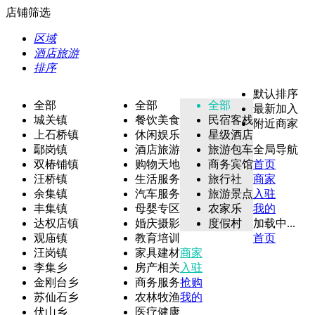
店铺筛选
区域
酒店旅游
排序
默认排序
全部
全部
全部
最新加入
城关镇
餐饮美食
民宿客栈
附近商家
上石桥镇
休闲娱乐
星级酒店
鄢岗镇
酒店旅游
旅游包车
全局导航
双椿铺镇
购物天地
商务宾馆
首页
汪桥镇
生活服务
旅行社
商家
余集镇
汽车服务
旅游景点
入驻
丰集镇
母婴专区
农家乐
我的
达权店镇
婚庆摄影
度假村
加载中...
观庙镇
教育培训
首页
汪岗镇
家具建材
商家
李集乡
房产相关
入驻
金刚台乡
商务服务
抢购
苏仙石乡
农林牧渔
我的
伏山乡
医疗健康