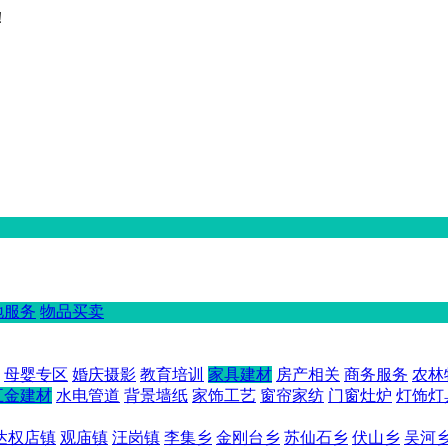
！
地服务
物品买卖
母婴专区
婚庆摄影
教育培训
家具建材
房产相关
商务服务
农林
五金建材
水电管道
背景墙纸
家饰工艺
窗帘家纺
门窗灶炉
灯饰灯
达权店镇
观庙镇
汪岗镇
李集乡
金刚台乡
苏仙石乡
伏山乡
吴河