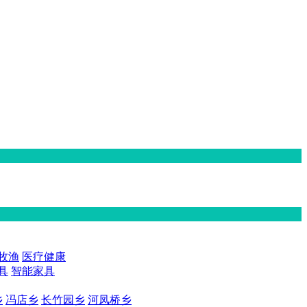
牧渔
医疗健康
具
智能家具
乡
冯店乡
长竹园乡
河凤桥乡