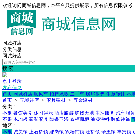
欢迎访问商城信息网，本平台只提供展示，所有信息仅限参考
同城好店
分类信息
同城好店
搜 索
点击登录
发布信息
首页
同城好店
顺风车
招聘求职
二手车
房屋租售
生意转让
本
首页
>
同城好店
>
家具建材
>
五金建材
分类：
不限
餐饮美食
休闲娱乐
酒店旅游
购物天地
生活服务
汽车服务
不限
木地板
家私家具
陶瓷卫浴
衣柜橱柜
油漆涂料
装修装饰
地区：
不限
城关镇
上石桥镇
鄢岗镇
双椿铺镇
汪桥镇
余集镇
丰集镇