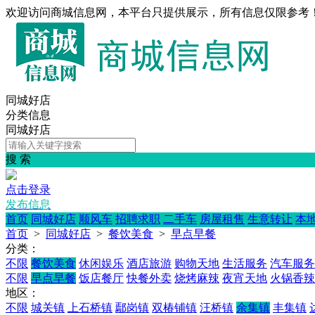
欢迎访问商城信息网，本平台只提供展示，所有信息仅限参考
同城好店
分类信息
同城好店
搜 索
点击登录
发布信息
首页
同城好店
顺风车
招聘求职
二手车
房屋租售
生意转让
本
首页
>
同城好店
>
餐饮美食
>
早点早餐
分类：
不限
餐饮美食
休闲娱乐
酒店旅游
购物天地
生活服务
汽车服务
不限
早点早餐
饭店餐厅
快餐外卖
烧烤麻辣
夜宵天地
火锅香辣
地区：
不限
城关镇
上石桥镇
鄢岗镇
双椿铺镇
汪桥镇
余集镇
丰集镇