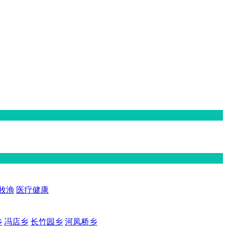
牧渔
医疗健康
乡
冯店乡
长竹园乡
河凤桥乡