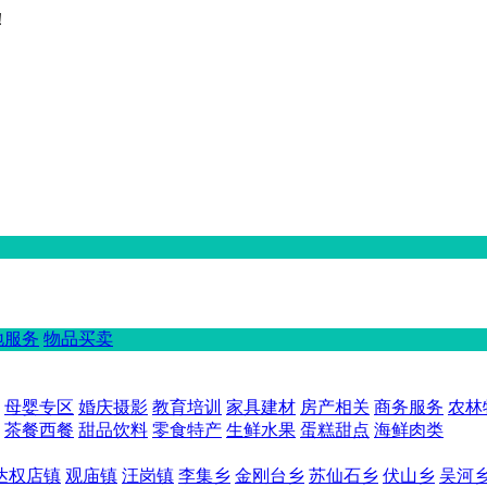
！
地服务
物品买卖
母婴专区
婚庆摄影
教育培训
家具建材
房产相关
商务服务
农林
茶餐西餐
甜品饮料
零食特产
生鲜水果
蛋糕甜点
海鲜肉类
达权店镇
观庙镇
汪岗镇
李集乡
金刚台乡
苏仙石乡
伏山乡
吴河