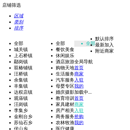
店铺筛选
区域
类别
排序
默认排序
全部
全部
全部
最新加入
城关镇
餐饮美食
附近商家
上石桥镇
休闲娱乐
鄢岗镇
酒店旅游
全局导航
双椿铺镇
购物天地
首页
汪桥镇
生活服务
商家
余集镇
汽车服务
入驻
丰集镇
母婴专区
我的
达权店镇
婚庆摄影
加载中...
观庙镇
教育培训
首页
汪岗镇
家具建材
商家
李集乡
房产相关
入驻
金刚台乡
商务服务
抢购
苏仙石乡
农林牧渔
我的
伏山乡
医疗健康