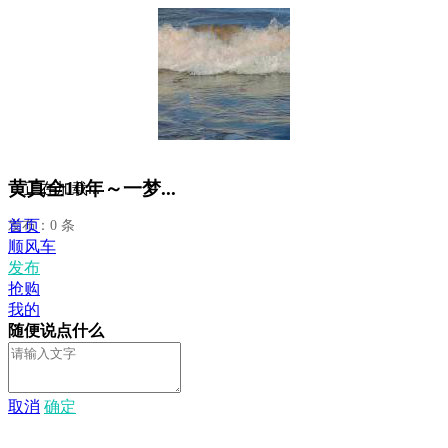
黄真全10年～一梦...
正在加载...
首页
发布：0 条
顺风车
发布
抢购
我的
随便说点什么
取消
确定