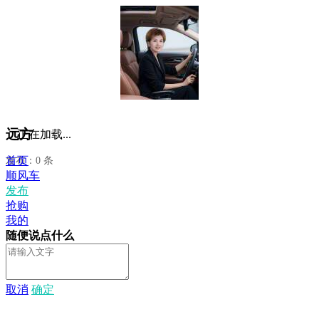
远方
正在加载...
首页
发布：0 条
顺风车
发布
抢购
我的
随便说点什么
取消
确定